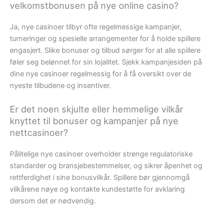
velkomstbonusen på nye online casino?
Ja, nye casinoer tilbyr ofte regelmessige kampanjer,
turneringer og spesielle arrangementer for å holde spillere
engasjert. Slike bonuser og tilbud sørger for at alle spillere
føler seg belønnet for sin lojalitet. Sjekk kampanjesiden på
dine nye casinoer regelmessig for å få oversikt over de
nyeste tilbudene og insentiver.
Er det noen skjulte eller hemmelige vilkår
knyttet til bonuser og kampanjer på nye
nettcasinoer?
Pålitelige nye casinoer overholder strenge regulatoriske
standarder og bransjebestemmelser, og sikrer åpenhet og
rettferdighet i sine bonusvilkår. Spillere bør gjennomgå
vilkårene nøye og kontakte kundestøtte for avklaring
dersom det er nødvendig.