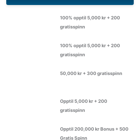
100% opptil 5,000 kr + 200
gratisspinn
100% opptil 5,000 kr + 200
gratisspinn
50,000 kr + 300 gratisspinn
Opptil 5,000 kr + 200
gratisspinn
Opptil 200,000 kr Bonus + 500
Gratis Spinn