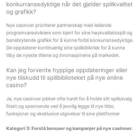
konkurransedyktige når det gjelder spillkvalitet
og grafikk?
Nye casinoer prioriterer partnerskap med ledende
programvareutviklere som kjent for sine høykvalitetsspill og
banebrytende grafikk for å kunne forbli konkurransedyktige.
De oppdaterer kontinuerlig sine spillbibliotek for å kunne
tilby de nyeste titlene og innovasjonene på markedet.
Kan jeg forvente hyppige oppdateringer eller
nye tilskudd til spillbiblioteket på nye online
casino?
Ja, nye casinoer jobber ofte hardt for å holde sitt spillutvalg
friskt og spennende ved å jevnlig legge til nye titler,
funksjoner og eksklusive utgivelser til sine plattformer
Kategori 3: Forstå bonuser og kampanjer på nye casinoer.