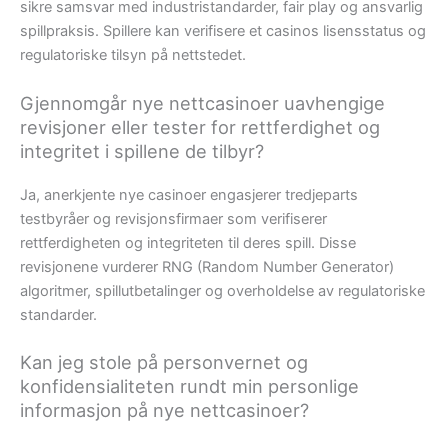
sikre samsvar med industristandarder, fair play og ansvarlig
spillpraksis. Spillere kan verifisere et casinos lisensstatus og
regulatoriske tilsyn på nettstedet.
Gjennomgår nye nettcasinoer uavhengige
revisjoner eller tester for rettferdighet og
integritet i spillene de tilbyr?
Ja, anerkjente nye casinoer engasjerer tredjeparts
testbyråer og revisjonsfirmaer som verifiserer
rettferdigheten og integriteten til deres spill. Disse
revisjonene vurderer RNG (Random Number Generator)
algoritmer, spillutbetalinger og overholdelse av regulatoriske
standarder.
Kan jeg stole på personvernet og
konfidensialiteten rundt min personlige
informasjon på nye nettcasinoer?