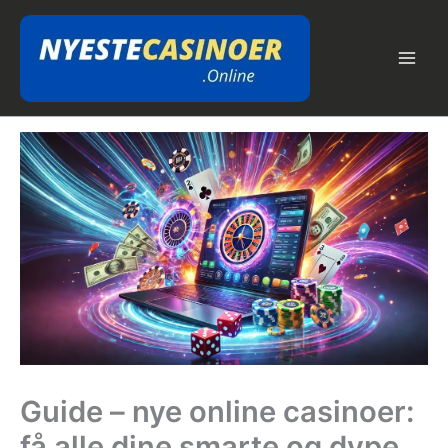
Hopp
rett
til
innholdet
Guide – nye online casinoer:
få alle dine smarte og dype