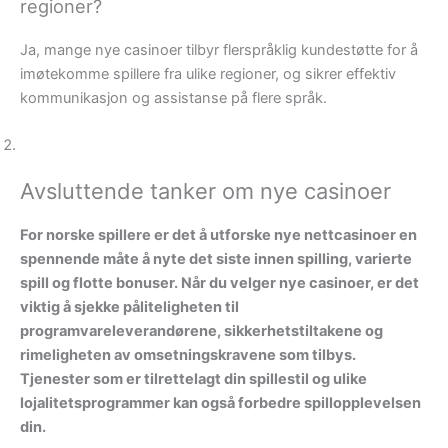
regioner?
Ja, mange nye casinoer tilbyr flerspråklig kundestøtte for å
imøtekomme spillere fra ulike regioner, og sikrer effektiv
kommunikasjon og assistanse på flere språk.
Avsluttende tanker om nye casinoer
For norske spillere er det å utforske nye nettcasinoer en
spennende måte å nyte det siste innen spilling, varierte
spill og flotte bonuser. Når du velger nye casinoer, er det
viktig å sjekke påliteligheten til
programvareleverandørene, sikkerhetstiltakene og
rimeligheten av omsetningskravene som tilbys.
Tjenester som er tilrettelagt din spillestil og ulike
lojalitetsprogrammer kan også forbedre spillopplevelsen
din.