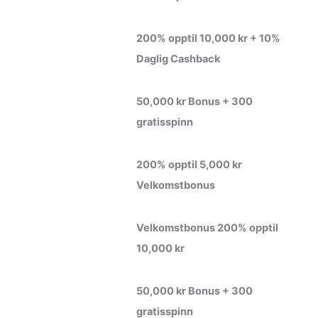
200% opptil 10,000 kr + 10%
Daglig Cashback
50,000 kr Bonus + 300
gratisspinn
200% opptil 5,000 kr
Velkomstbonus
Velkomstbonus 200% opptil
10,000 kr
50,000 kr Bonus + 300
gratisspinn