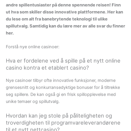
andre spillentusiaster på denne spennende reisen! Finn
ut hva som skiller disse innovative plattformene. Her kan
du lese om alt fra banebrytende teknologi til ulike
spillutvalg. Samtidig kan du lære mer av alle svar du finner
her.
Forstå nye online casinoer:
Hva er fordelene ved å spille på et nytt online
casino kontra et etablert casino?
Nye casinoer tilbyr ofte innovative funksjoner, moderne
grensesnitt og konkurransedyktige bonuser for å tiltrekke
seg spillere. De kan også gi en frisk spillopplevelse med
unike temaer og spillutvalg.
Hvordan kan jeg stole på påliteligheten og
troverdigheten til programvareleverandørene
til et nytt nettcasino?