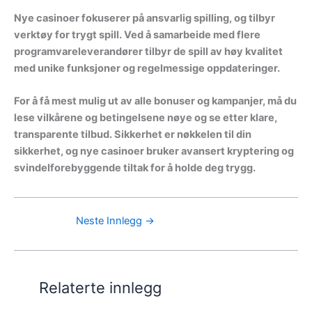
Nye casinoer fokuserer på ansvarlig spilling, og tilbyr
verktøy for trygt spill. Ved å samarbeide med flere
programvareleverandører tilbyr de spill av høy kvalitet
med unike funksjoner og regelmessige oppdateringer.
For å få mest mulig ut av alle bonuser og kampanjer, må du
lese vilkårene og betingelsene nøye og se etter klare,
transparente tilbud. Sikkerhet er nøkkelen til din
sikkerhet, og nye casinoer bruker avansert kryptering og
svindelforebyggende tiltak for å holde deg trygg.
Neste Innlegg
→
Relaterte innlegg