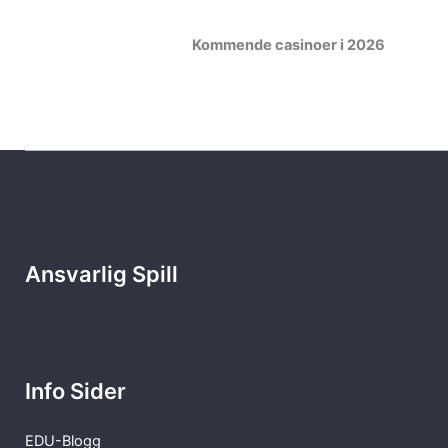
Kommende casinoer i 2026
Ansvarlig Spill
Info Sider
EDU-Blogg