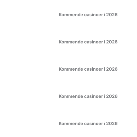
Kommende casinoer i 2026
Kommende casinoer i 2026
Kommende casinoer i 2026
Kommende casinoer i 2026
Kommende casinoer i 2026