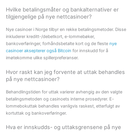
Hvilke betalingsmåter og bankalternativer er
tilgjengelige på nye nettcasinoer?
Nye casinoer i Norge tilbyr en rekke betalingsmetoder. Disse
inkluderer kreditt-/debetkort, e-lommebøker,
bankoverføringer, forhåndsbetalte kort og de fleste
nye
casinoer aksepterer også Bitcoin
for innskudd for å
imøtekomme ulike spillerpreferanser.
Hvor raskt kan jeg forvente at uttak behandles
på nye nettcasinoer?
Behandlingstiden for uttak varierer avhengig av den valgte
betalingsmetoden og casinoets interne prosedyrer. E-
lommebokuttak behandles vanligvis raskest, etterfulgt av
kortuttak og bankoverføringer.
Hva er innskudds- og uttaksgrensene på nye