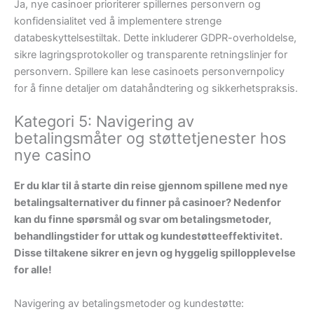
Ja, nye casinoer prioriterer spillernes personvern og
konfidensialitet ved å implementere strenge
databeskyttelsestiltak. Dette inkluderer GDPR-overholdelse,
sikre lagringsprotokoller og transparente retningslinjer for
personvern. Spillere kan lese casinoets personvernpolicy
for å finne detaljer om datahåndtering og sikkerhetspraksis.
Kategori 5: Navigering av
betalingsmåter og støttetjenester hos
nye casino
Er du klar til å starte din reise gjennom spillene med nye
betalingsalternativer du finner på casinoer? Nedenfor
kan du finne spørsmål og svar om betalingsmetoder,
behandlingstider for uttak og kundestøtteeffektivitet.
Disse tiltakene sikrer en jevn og hyggelig spillopplevelse
for alle!
Navigering av betalingsmetoder og kundestøtte: