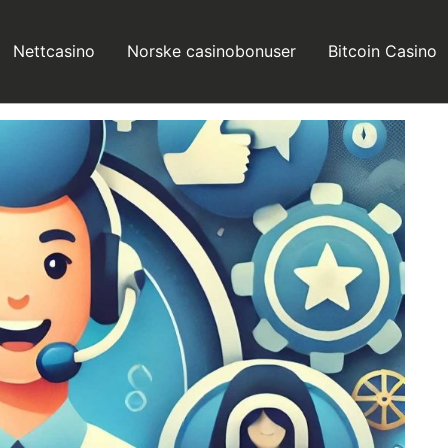
Nettcasino
Norske casinobonuser
Bitcoin Casino