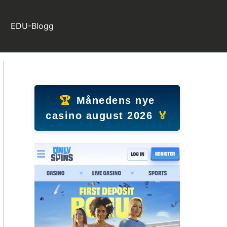
EDU-Blogg
Månedens nye
casino august 2026