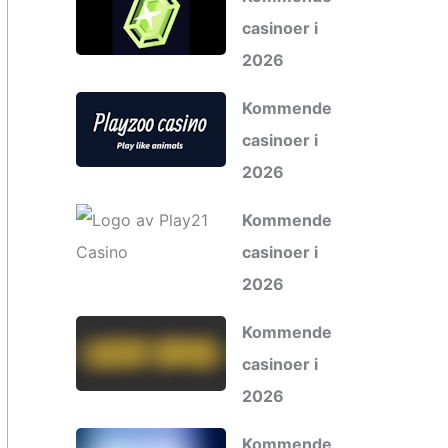
casinoer i
2026
Kommende
casinoer i
2026
Kommende
casinoer i
2026
Kommende
casinoer i
2026
Kommende