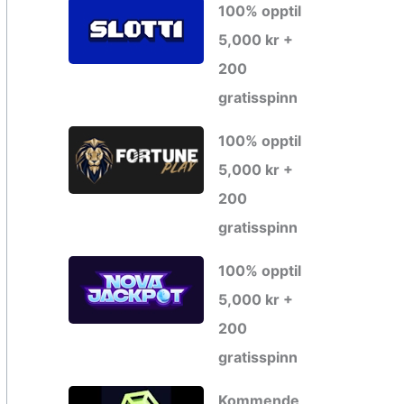
100% opptil
5,000 kr +
200
gratisspinn
100% opptil
5,000 kr +
200
gratisspinn
100% opptil
5,000 kr +
200
gratisspinn
Kommende