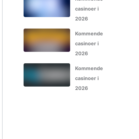
casinoer i
2026
Kommende
casinoer i
2026
Kommende
casinoer i
2026