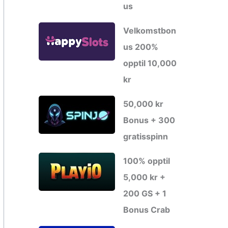
us
Velkomstbon
us 200%
opptil 10,000
kr
50,000 kr
Bonus + 300
gratisspinn
100% opptil
5,000 kr +
200 GS + 1
Bonus Crab