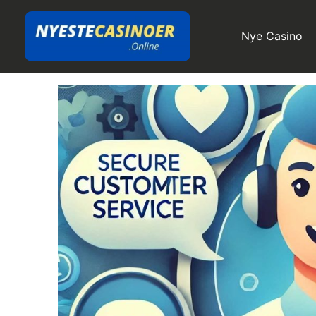
Hopp
rett
Nye Casino
til
innholdet