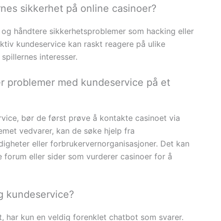
nes sikkerhet på online casinoer?
ge og håndtere sikkerhetsproblemer som hacking eller
fektiv kundeservice kan raskt reagere på ulike
spillernes interesser.
ver problemer med kundeservice på et
vice, bør de først prøve å kontakte casinoet via
emet vedvarer, kan de søke hjelp fra
igheter eller forbrukervernorganisasjoner. Det kan
ne forum eller sider som vurderer casinoer for å
ig kundeservice?
t, har kun en veldig forenklet chatbot som svarer.