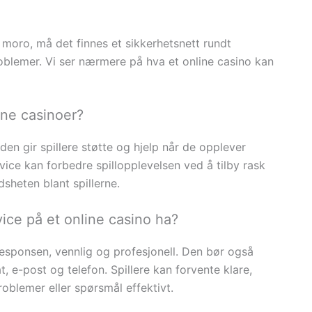
 moro, må det finnes et sikkerhetsnett rundt
oblemer. Vi ser nærmere på hva et online casino kan
ine casinoer?
den gir spillere støtte og hjelp når de opplever
ice kan forbedre spillopplevelsen ved å tilby rask
edsheten blant spillerne.
ce på et online casino ha?
esponsen, vennlig og profesjonell. Den bør også
, e-post og telefon. Spillere kan forvente klare,
oblemer eller spørsmål effektivt.