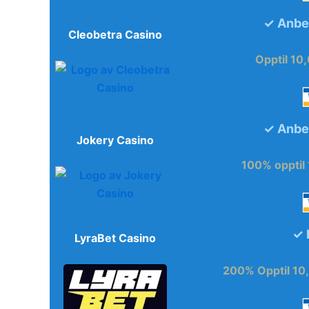
✓ Anbef
Cleobetra Casino
Opptil 10
✓ Anbef
Jokery Casino
100% opptil 
✓ 
LyraBet Casino
200% Opptil 10