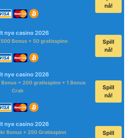
nå!
lt nye casino 2026
€500 Bonus + 50 gratisspinn
Spill
nå!
lt nye casino 2026
 Bonus + 200 gratisspinn + 1 Bonus
Spill
Crab
nå!
lt nye casino 2026
 kr Bonus + 250 Gratisspinn
Spill