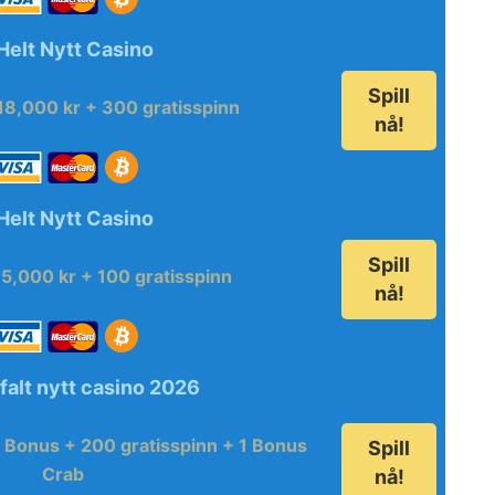
Helt Nytt Casino
Spill
18,000 kr + 300 gratisspinn
nå!
Helt Nytt Casino
Spill
 5,000 kr + 100 gratisspinn
nå!
alt nytt casino 2026
 Bonus + 200 gratisspinn + 1 Bonus
Spill
Crab
nå!