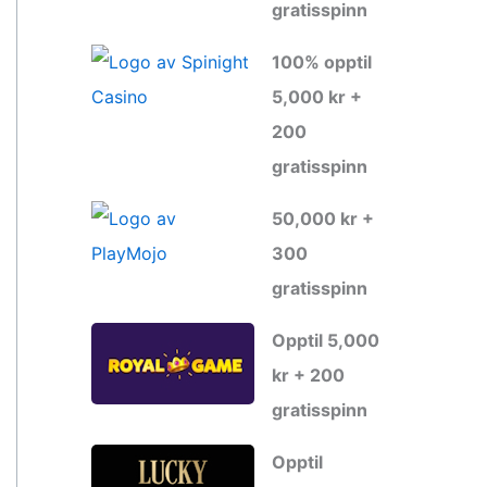
gratisspinn
100% opptil
5,000 kr +
200
gratisspinn
50,000 kr +
300
gratisspinn
Opptil 5,000
kr + 200
gratisspinn
Opptil