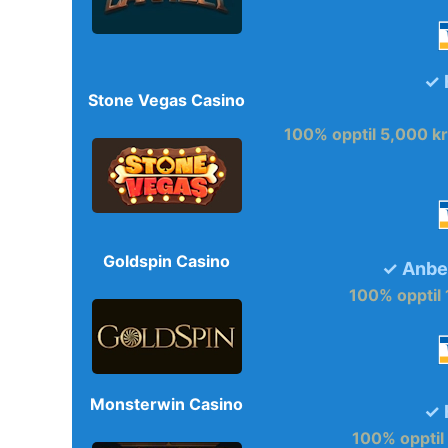
✓ 
Stone Vegas Casino
100% opptil 5,000 kr
Goldspin Casino
✓ Anbef
100% opptil 
Monsterwin Casino
✓ 
100% opptil