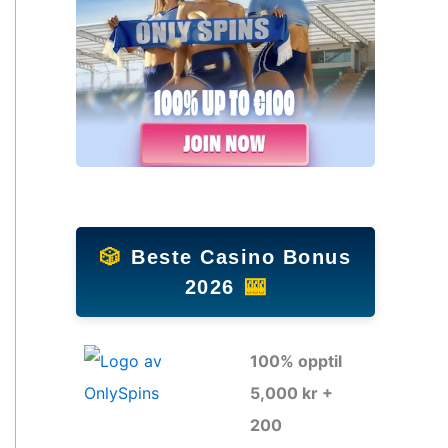
Beste Casino Bonus
2026
100% opptil
5,000 kr +
200