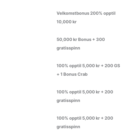
Velkomstbonus 200% opptil
10,000 kr
50,000 kr Bonus + 300
gratisspinn
100% opptil 5,000 kr + 200 GS
+ 1 Bonus Crab
100% opptil 5,000 kr + 200
gratisspinn
100% opptil 5,000 kr + 200
gratisspinn