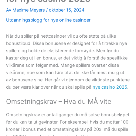
Av
Maxime Meyers
/
oktober 15, 2024
Utdanningsblogg for nye online casinoer
Når du spiller på nettcasinoer vil du ofte støte på ulike
bonustilbud. Disse bonusene er designet for å tiltrekke nye
spillere og holde de eksisterende fornøyde. Men før du
kaster deg ut i en bonus, er det viktig å forstå de spesifikke
vilkårene som følger med. Mange spillere overser disse
vilkårene, noe som kan føre til at de ikke får mest mulig ut
av bonusene sine. Her går vi gjennom de viktigste punktene
du bør være klar over når du skal spille på
nye casino 2025
.
Omsetningskrav – Hva du MÅ vite
Omsetningskrav er antall ganger du må satse bonusbeløpet
før du kan ta ut gevinster. For eksempel, hvis du mottar 100
kroner i bonus med et omsetningskrav på 20x, må du spille