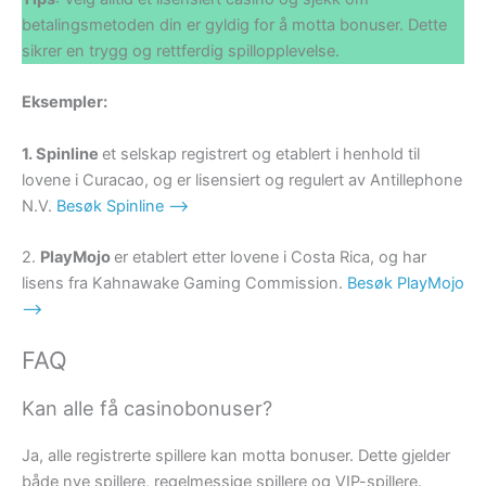
betalingsmetoden din er gyldig for å motta bonuser. Dette
sikrer en trygg og rettferdig spillopplevelse.
Eksempler:
1. Spinline
et selskap registrert og etablert i henhold til
lovene i Curacao, og er lisensiert og regulert av Antillephone
N.V.
Besøk Spinline ⟶
2.
PlayMojo
er etablert etter lovene i Costa Rica, og har
lisens fra Kahnawake Gaming Commission.
Besøk PlayMojo
⟶
FAQ
Kan alle få casinobonuser?
Ja, alle registrerte spillere kan motta bonuser. Dette gjelder
både nye spillere, regelmessige spillere og VIP-spillere.