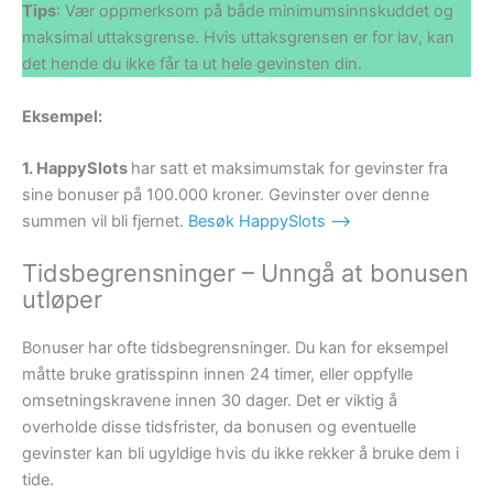
Tips
: Vær oppmerksom på både minimumsinnskuddet og
maksimal uttaksgrense. Hvis uttaksgrensen er for lav, kan
det hende du ikke får ta ut hele gevinsten din.
Eksempel:
1. HappySlots
har satt et maksimumstak for gevinster fra
sine bonuser på 100.000 kroner. Gevinster over denne
summen vil bli fjernet.
Besøk HappySlots ⟶
Tidsbegrensninger – Unngå at bonusen
utløper
Bonuser har ofte tidsbegrensninger. Du kan for eksempel
måtte bruke gratisspinn innen 24 timer, eller oppfylle
omsetningskravene innen 30 dager. Det er viktig å
overholde disse tidsfrister, da bonusen og eventuelle
gevinster kan bli ugyldige hvis du ikke rekker å bruke dem i
tide.