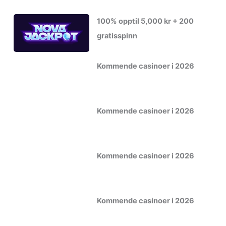
100% opptil 5,000 kr + 200
gratisspinn
Kommende casinoer i 2026
Kommende casinoer i 2026
Kommende casinoer i 2026
Kommende casinoer i 2026