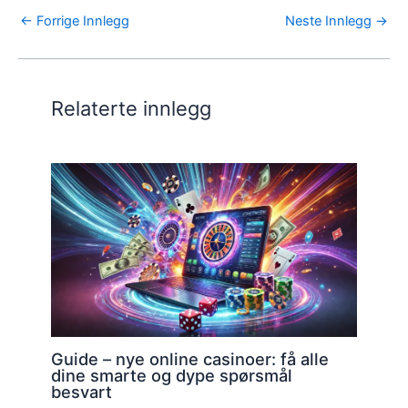
←
Forrige Innlegg
Neste Innlegg
→
Relaterte innlegg
Guide – nye online casinoer: få alle
dine smarte og dype spørsmål
besvart