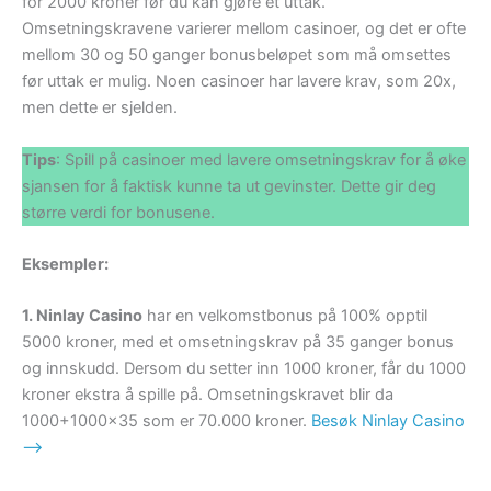
for 2000 kroner før du kan gjøre et uttak.
Omsetningskravene varierer mellom casinoer, og det er ofte
mellom 30 og 50 ganger bonusbeløpet som må omsettes
før uttak er mulig. Noen casinoer har lavere krav, som 20x,
men dette er sjelden.
Tips
: Spill på casinoer med lavere omsetningskrav for å øke
sjansen for å faktisk kunne ta ut gevinster. Dette gir deg
større verdi for bonusene.
Eksempler:
1. Ninlay Casino
har en velkomstbonus på 100% opptil
5000 kroner, med et omsetningskrav på 35 ganger bonus
og innskudd. Dersom du setter inn 1000 kroner, får du 1000
kroner ekstra å spille på. Omsetningskravet blir da
1000+1000×35 som er 70.000 kroner.
Besøk Ninlay Casino
⟶