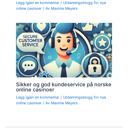
Legg igjen en kommentar
/
Utdanningsblogg for nye
online casinoer
/ Av
Maxime Meyers
Sikker og god kundeservice på norske
online casinoer
Legg igjen en kommentar
/
Utdanningsblogg for nye
online casinoer
/ Av
Maxime Meyers