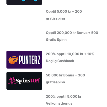
Opptil 5,000 kr + 200
gratisspinn
Opptil 200,000 kr Bonus + 500
Gratis Spinn
200% opptil 10,000 kr + 10%
Daglig Cashback
50,000 kr Bonus + 300
gratisspinn
200% opptil 5,000 kr
Velkomstbonus